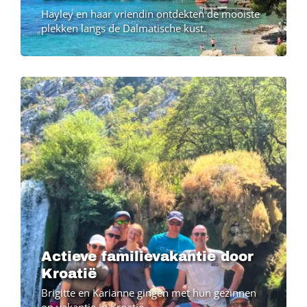
Hayley en haar vriendin ontdekten de mooiste
plekken langs de Dalmatische kust.
Image
Actieve familievakantie door
Kroatië
Brigitte en Karianne gingen met hun gezinnen