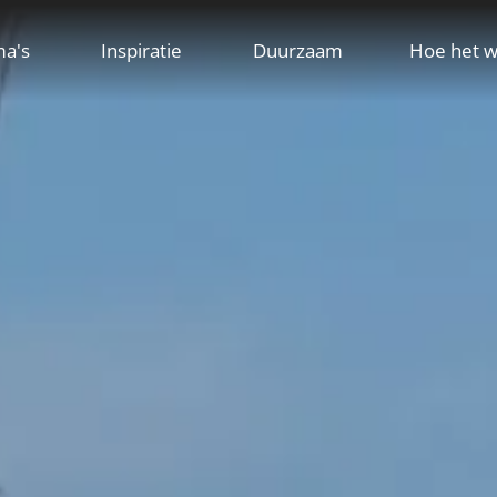
ma's
Inspiratie
Duurzaam
Hoe het w