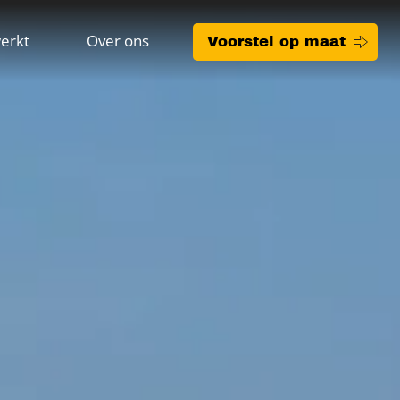
erkt
Over ons
Voorstel op maat