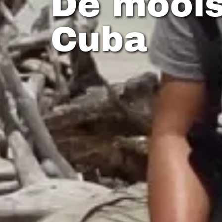
De moois
Cuba