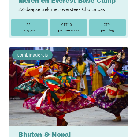
Meren en Everest Base Camp
22-daagse trek met oversteek Cho La pas
22
€1740,-
€79,-
dagen
per persoon
per dag
Combinatiereis
Bhutan & Nepal