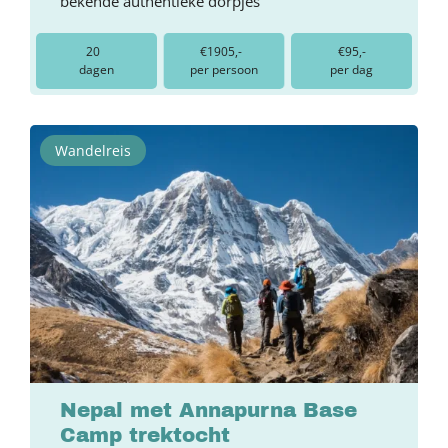
bekende authentieke dorpjes
20
€1905,-
€95,-
dagen
per persoon
per dag
Wandelreis
Nepal met Annapurna Base
Camp trektocht