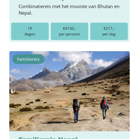
Combinatiereis met het mooiste van Bhutan en
Nepal.
19
€4130,-
€217,-
dagen
per persoon
per dag
Familiereis