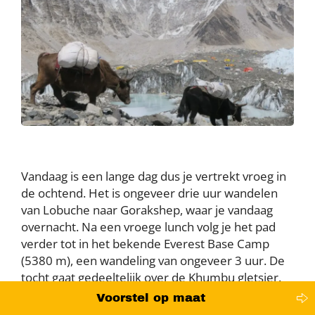
Vandaag is een lange dag dus je vertrekt vroeg in
de ochtend. Het is ongeveer drie uur wandelen
van Lobuche naar Gorakshep, waar je vandaag
overnacht. Na een vroege lunch volg je het pad
verder tot in het bekende Everest Base Camp
(5380 m), een wandeling van ongeveer 3 uur. De
tocht gaat gedeeltelijk over de Khumbu gletsjer.
Onderweg heb je een spectaculair uitzicht op de
Voorstel op maat
Nuptse, die vlakbij boven je uittorent. En dan