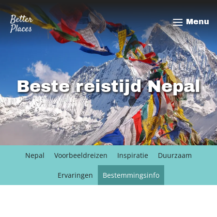
Overslaan
en
Menu
naar
de
inhoud
gaan
Beste reistijd Nepal
Nepal
Voorbeeldreizen
Inspiratie
Duurzaam
Ervaringen
Bestemmingsinfo