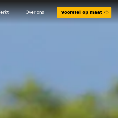
erkt
Over ons
Voorstel op maat