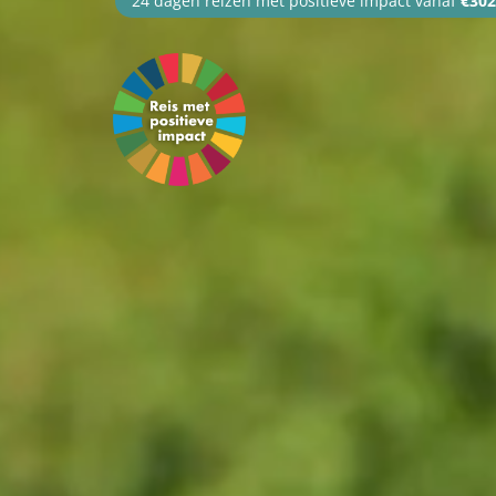
24 dagen reizen met positieve impact vanaf
€302