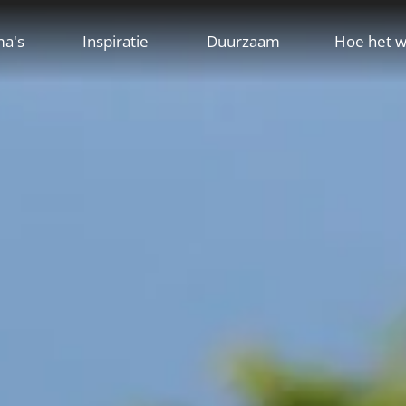
ma's
Inspiratie
Duurzaam
Hoe het w