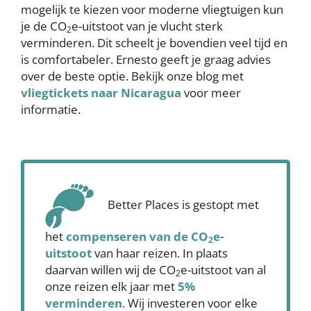
mogelijk te kiezen voor moderne vliegtuigen kun
je de CO
e-uitstoot van je vlucht sterk
2
verminderen. Dit scheelt je bovendien veel tijd en
is comfortabeler. Ernesto geeft je graag advies
over de beste optie. Bekijk onze blog met
vliegtickets naar Nicaragua
voor meer
informatie.
Better Places is gestopt met
het
compenseren
van de CO
e-
2
uitstoot
van haar reizen. In plaats
daarvan willen wij de CO
e-uitstoot van al
2
onze reizen elk jaar met
5%
verminderen
. Wij investeren voor elke