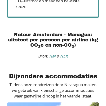
CO
-uitstoot en maak een bewuste
2
keuze!
Retour Amsterdam - Managua:
uitstoot per persoon per airline (kg
CO
e en non-CO
)
2
2
Bron:
TIM
&
NLR
Bijzondere accommodaties
Tijdens onze rondreizen door Nicaragua maken
we gebruik van kleinschalige accommodaties
waar gastvrijheid hoog in het vaandel staat.