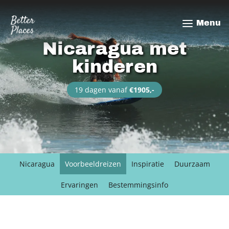
Overslaan
en
Menu
naar
de
Nicaragua met
inhoud
kinderen
gaan
19 dagen vanaf
€1905,-
Nicaragua
Voorbeeldreizen
Inspiratie
Duurzaam
Ervaringen
Bestemmingsinfo