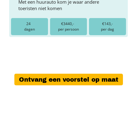
Met een huurauto kom je waar andere
toeristen niet komen
24
€3440,-
€143,-
dagen
per persoon
per dag
Ontvang een voorstel op maat