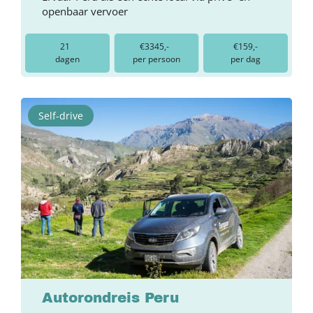
openbaar vervoer
21
€3345,-
€159,-
dagen
per persoon
per dag
Self-drive
Autorondreis Peru