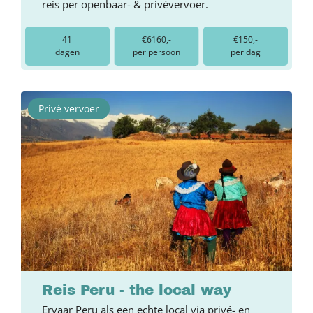
reis per openbaar- & privévervoer.
41
€6160,-
€150,-
dagen
per persoon
per dag
Privé vervoer
Reis Peru - the local way
Ervaar Peru als een echte local via privé- en