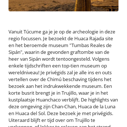
Vanuit Túcume ga je je op de archeologie in deze
regio focussen. Je bezoekt de Huaca Rajada site
en het beroemde museum "Tumbas Reales de
Sipán", waarin de gevonden graftombe van de
heer van Sipán wordt tentoongesteld. Volgens
enkele tijdschriften een top-tien museum op
wereldniveau! Je privégids zal je alle ins en outs
vertellen over de Chimú beschaving tijdens het
bezoek aan het indrukwekkende museum. Een
korte busrit brengt je in Trujillo, waar je in het
kustplaatsje Huanchaco verblijft. De highlights van
deze omgeving zijn Chan-Chan, Huaca de la Luna
en Huaca del Sol. Deze bezoek je met privégids.
Uiteraard blijft er tijd over om Trujillo te
verkennen, of lekker te relaxen aan het strand,