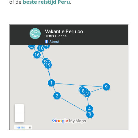
of de
beste reistijd Peru
.