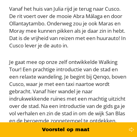
Vanaf het huis van Julia rijd je terug naar Cusco.
De rit voert over de mooie Abra Málaga en door
Ollantaytambo. Onderweg zou je ook Maras en
Moray mee kunnen pikken als je daar zin in hebt.
Dat is de vrijheid van reizen met een huurauto! In
Cusco lever je de auto in.
Je gaat mee op onze zelf ontwikkelde Walking
Tour! Een prachtige introductie van de stad en
een relaxte wandeling. Je begint bij Qenqo, boven
Cusco, waar je met een taxi naartoe wordt
gebracht. Vanaf hier wandel je naar
indrukwekkende ruïnes met een machtig uitzicht
over de stad. Na een introductie van de gids ga je
vol verhalen en zin de stad in om de wijk San Blas
en de beroemde zonnetempel te ontdekken.
Daarmee eindigt de tour en zal de gids je tips
Voorstel op maat
meegeven voor de lunch. Na de lunch kun je op