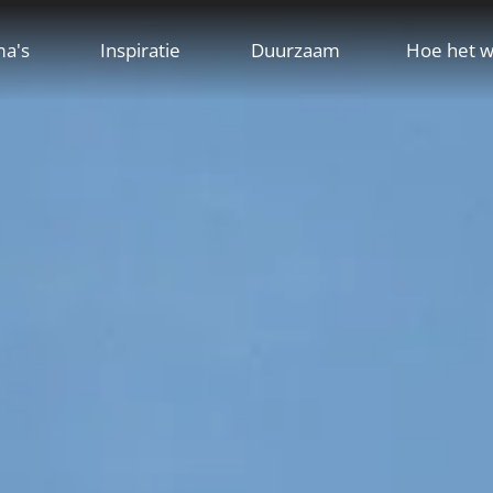
ma's
Inspiratie
Duurzaam
Hoe het w