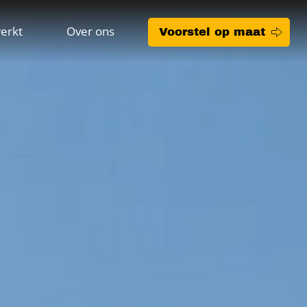
erkt
Over ons
Voorstel op maat