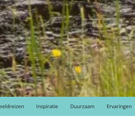
eeldreizen
Inspiratie
Duurzaam
Ervaringen