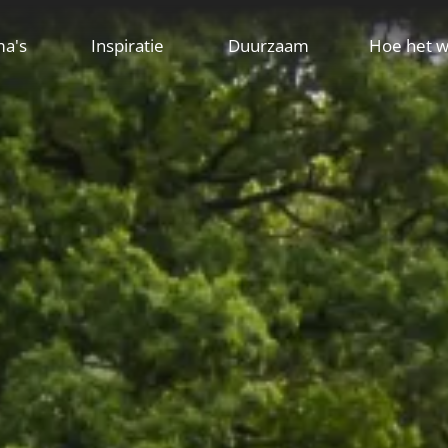
ma's
Inspiratie
Duurzaam
Hoe het w