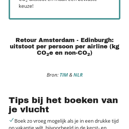
2
keuze!
Retour Amsterdam - Edinburgh:
uitstoot per persoon per airline (kg
CO
e en non-CO
)
2
2
Bron:
TIM
&
NLR
Tips bij het boeken van
je vlucht
Boek zo vroeg mogelijk als je in een drukke tijd
op vakantie wilt, bijvoorbeeld in de kerst- en