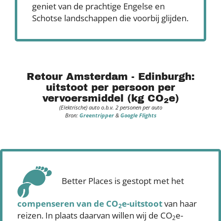
geniet van de prachtige Engelse en
Schotse landschappen die voorbij glijden.
Retour Amsterdam - Edinburgh:
uitstoot per persoon per
vervoersmiddel (kg CO
e)
2
(Elektrische) auto o.b.v. 2 personen per auto
Bron:
Greentripper
&
Google Flights
Better Places is gestopt met het
compenseren
van de CO
e-uitstoot
van haar
2
reizen. In plaats daarvan willen wij de CO
e-
2