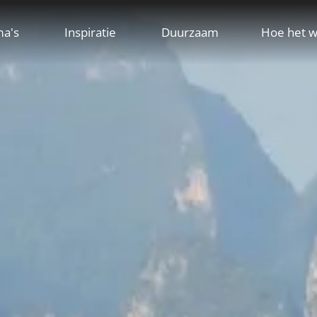
ma's
Inspiratie
Duurzaam
Hoe het w