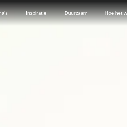
ma's
Inspiratie
Duurzaam
Hoe het w