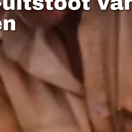
itstoot van
en