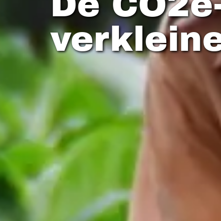
De CO2e-u
verklein