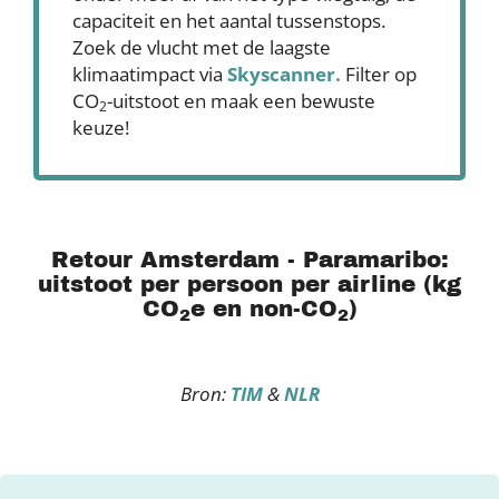
capaciteit en het aantal tussenstops.
Zoek de vlucht met de laagste
klimaatimpact via
Skyscanner
.
Filter op
CO
-uitstoot en maak een bewuste
2
keuze!
Retour Amsterdam - Paramaribo:
uitstoot per persoon per airline (kg
CO
e en non-CO
)
2
2
Bron:
TIM
&
NLR