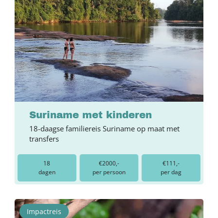
Suriname met kinderen
18-daagse familiereis Suriname op maat met
transfers
18
€2000,-
€111,-
dagen
per persoon
per dag
Impactreis