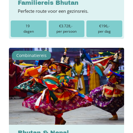
Familiereis Bhutan
Perfecte route voor een gezinsreis.
19
€3.728,-
€196,-
dagen
per persoon
per dag
Combinatiereis
Bhutan & Nepal