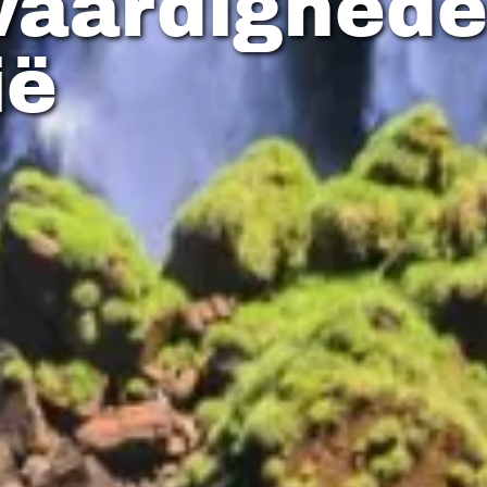
waardighed
ië