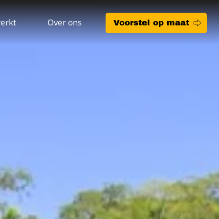
erkt
Over ons
Voorstel op maat