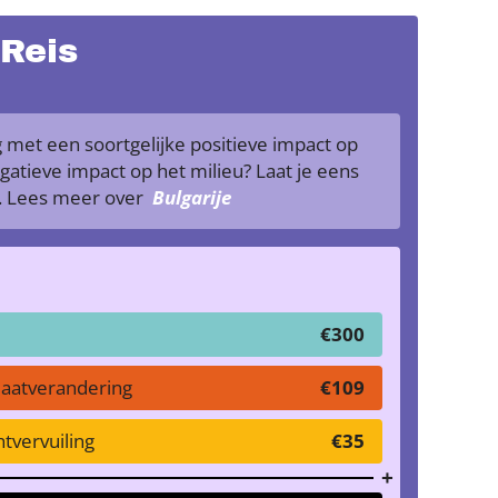
 Reis
met een soortgelijke positieve impact op
atieve impact op het milieu? Laat je eens
e. Lees meer over
Bulgarije
€300
maatverandering
€109
tvervuiling
€35