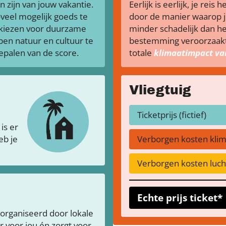
n zijn van jouw vakantie.
Eerlijk is eerlijk, je rei
veel mogelijk goeds te
door de manier waarop je
 kiezen voor duurzame
minder schadelijk dan he
pen natuur en cultuur te
bestemming veroorzaakt 
bepalen van de score.
totale
klimaatimpact van
Vliegtuig
Ticketprijs (fictief)
is er
eb je
Verborgen kosten kli
Verborgen kosten lucht
Echte prijs ticket*
organiseerd door lokale
 voor jou én zorgt voor