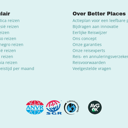
lair
Over Better Places
Rica reizen
Actieplan voor een leefbare 
sië reizen
Bijdragen aan innovatie
reizen
Eerlijke Reiswijzer
o reizen
Ons concept
egro reizen
Onze garanties
ië reizen
Onze reisexperts
 reizen
Reis- en annuleringsverzeke
ia reizen
Reisvoorwaarden
reistijd per maand
Veelgestelde vragen