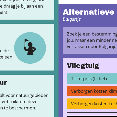
draag je bij aan een
Alternatieve
ers.
Bulgarije
Zoek je een bestemming 
jou, maar een minder neg
verrassen door Bulgarij
je de
 ze een
Vliegtuig
Ticketprijs (fictief)
ur
Verborgen kosten kli
aalt voor natuurgebieden
t gebruikt om deze
Verborgen kosten Luch
n te beschermen.