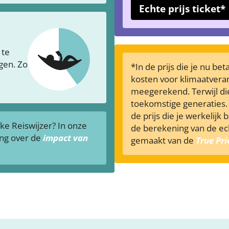
Echte prijs ticket*
 te
gen. Zo
*In de prijs die je nu be
kosten voor klimaatveran
meegerekend. Terwijl die
toekomstige generaties. 
de prijs die je werkelijk 
jke Reiswijzer? In onze
de berekening van de ech
ing over de
impact van
gemaakt van de
True Pr