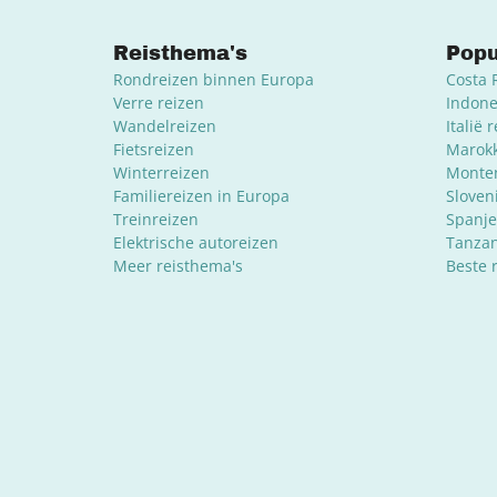
Reisthema's
Popu
Rondreizen binnen Europa
Costa 
Verre reizen
Indone
Wandelreizen
Italië 
Fietsreizen
Marokk
Winterreizen
Monten
Familiereizen in Europa
Sloven
Treinreizen
Spanje
Elektrische autoreizen
Tanzan
Meer reisthema's
Beste 