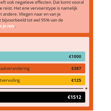
s heeft ook negatieve effecten. Dat komt vooral
 reist. Het ene vervoerstype is namelijk
t andere. Vliegen naar en van je
bijvoorbeeld tot wel 95% van de
 je reis
.
€1000
maatverandering
€387
vervuiling
€125
€1512