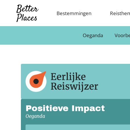
de
inhoud
Bestemmingen
Reisthe
gaan
Oeganda
Voorbe
Positieve Impact
Oeganda