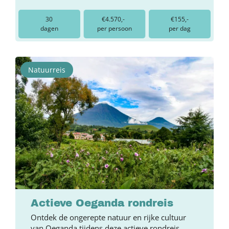
30
€4.570,-
€155,-
dagen
per persoon
per dag
Natuurreis
Actieve Oeganda rondreis
Ontdek de ongerepte natuur en rijke cultuur
van Oeganda tijdens deze actieve rondreis