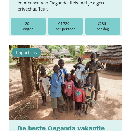
en mensen van Oeganda. Reis met je eigen
privéchauffeur.
20
€4.720,-
€236,-
dagen
per persoon
per dag
Impactreis
De beste Oeganda vakantie