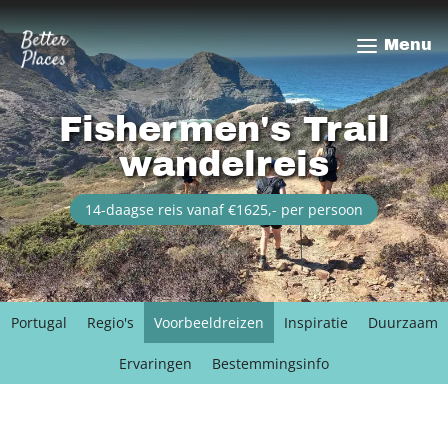
Overslaan
en
Menu
naar
de
inhoud
Fishermen's Trail
gaan
wandelreis
14-daagse reis vanaf €1625,- per persoon
Portugal
Regio's
Voorbeeldreizen
Inspiratie
Duurzaam
Ervaringen
Bestemmingsinfo