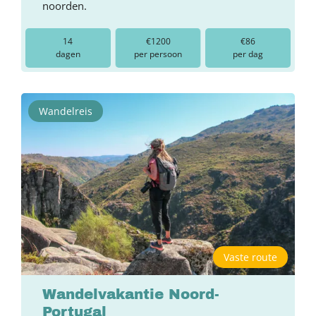
noorden.
14
€1200
€86
dagen
per persoon
per dag
Wandelreis
Vaste route
Wandelvakantie Noord-
Portugal