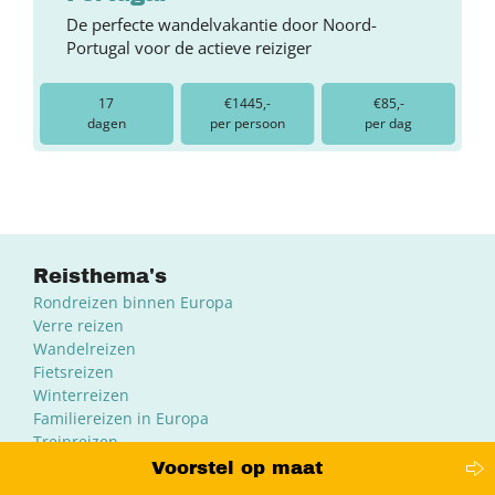
De perfecte wandelvakantie door Noord-
Portugal voor de actieve reiziger
17
€1445,-
€85,-
dagen
per persoon
per dag
Reisthema's
Rondreizen binnen Europa
Verre reizen
Wandelreizen
Fietsreizen
Winterreizen
Familiereizen in Europa
Treinreizen
Elektrische autoreizen
Voorstel op maat
Meer reisthema's