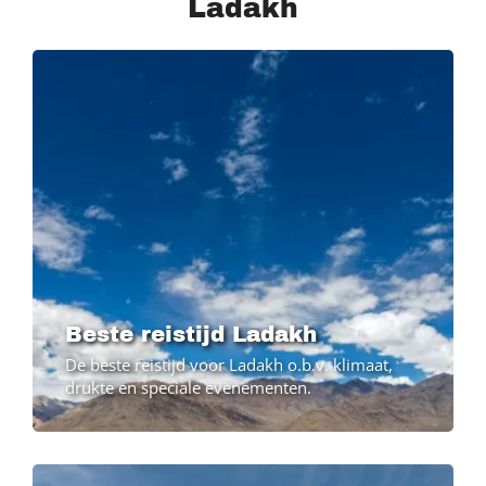
Ladakh
Beste reistijd Ladakh
De beste reistijd voor Ladakh o.b.v. klimaat,
drukte en speciale evenementen.