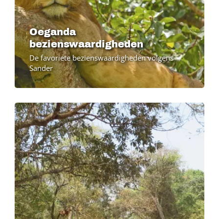
Oeganda
bezienswaardigheden
De favoriete bezienswaardigheden volgens
Sander