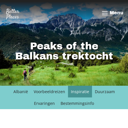
Overslaan
en
Menu
naar
de
inhoud
gaan
Peaks of the
Balkans trektocht
Albanië
Voorbeeldreizen
Inspiratie
Duurzaam
Ervaringen
Bestemmingsinfo