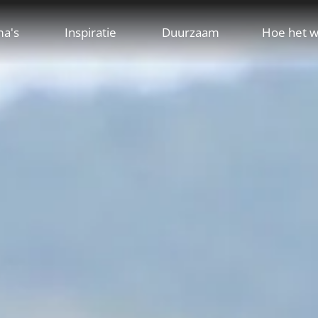
ma's
Inspiratie
Duurzaam
Hoe het w