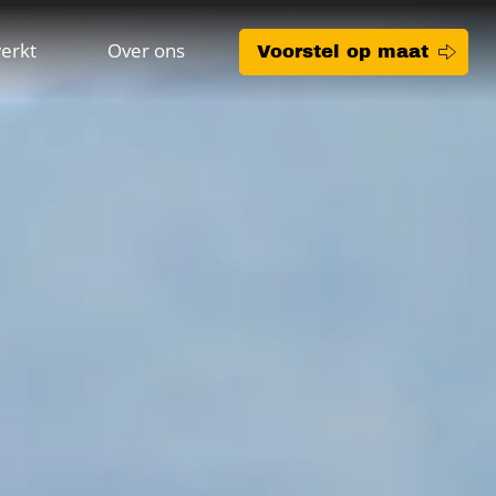
erkt
Over ons
Voorstel op maat