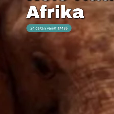
Afrika
24 dagen vanaf
€4135