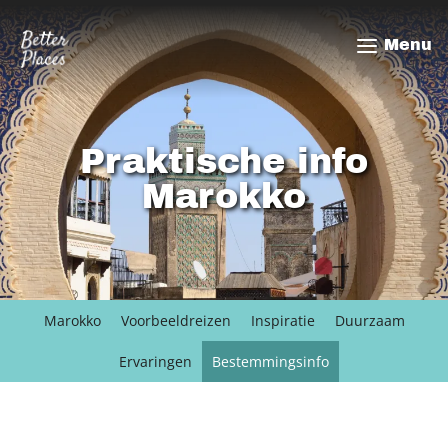
Overslaan
en
Menu
naar
de
inhoud
gaan
Praktische info
Marokko
Marokko
Voorbeeldreizen
Inspiratie
Duurzaam
Ervaringen
Bestemmingsinfo