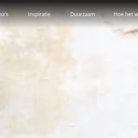
ma's
Inspiratie
Duurzaam
Hoe het w