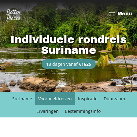
Overslaan
en
Menu
naar
de
inhoud
Individuele rondreis
gaan
Suriname
18 dagen vanaf
€1625
Suriname
Voorbeeldreizen
Inspiratie
Duurzaam
Ervaringen
Bestemmingsinfo