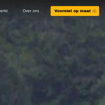
erkt
Over ons
Voorstel op maat