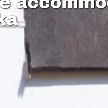
de accommo
ka