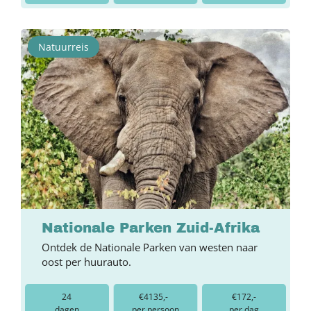
Natuurreis
Nationale Parken Zuid-Afrika
Ontdek de Nationale Parken van westen naar
oost per huurauto.
24
€4135,-
€172,-
dagen
per persoon
per dag