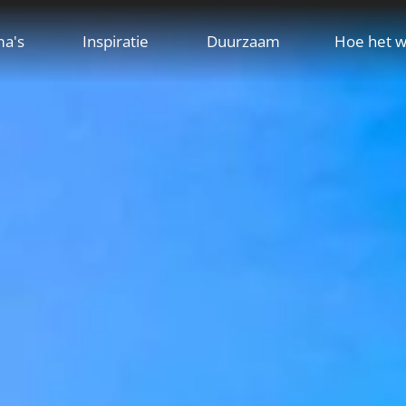
ma's
Inspiratie
Duurzaam
Hoe het w