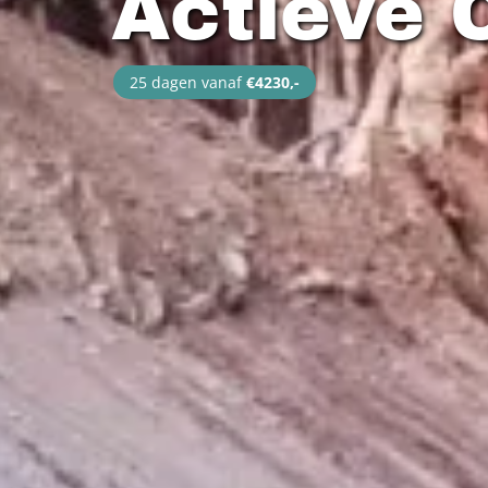
Actieve C
25 dagen vanaf
€4230,-