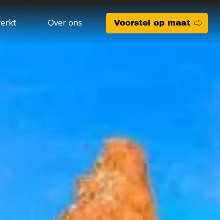
erkt
Over ons
Voorstel op maat