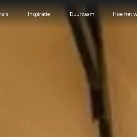
ma's
Inspiratie
Duurzaam
Hoe het w