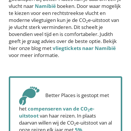
vlucht naar
Namibië
boeken. Door waar mogelijk
te kiezen voor een rechtstreekse vlucht en
moderne vliegtuigen kun je de CO
e-uitstoot van
2
je vlucht sterk verminderen. Dit scheelt je
bovendien veel tijd en is comfortabeler. Judith
geeft je graag advies over de beste optie. Bekijk
hier onze blog met
vliegtickets naar Namibië
voor meer informatie.
Better Places is gestopt met
het
compenseren
van de CO
e-
2
uitstoot
van haar reizen. In plaats
daarvan willen wij de CO
e-uitstoot van al
2
onze reizen elk jaar met
5%