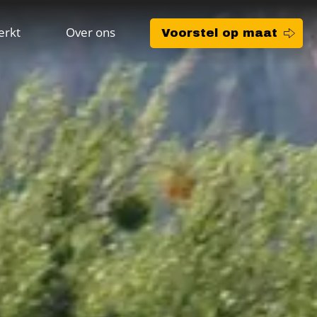
erkt
Over ons
Voorstel op maat