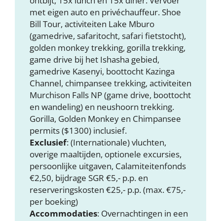
ontbijt, 15x lunch en 15x diner. Vervoer
met eigen auto en privéchauffeur. Shoe
Bill Tour, activiteiten Lake Mburo
(gamedrive, safaritocht, safari fietstocht),
golden monkey trekking, gorilla trekking,
game drive bij het Ishasha gebied,
gamedrive Kasenyi, boottocht Kazinga
Channel, chimpansee trekking, activiteiten
Murchison Falls NP (game drive, boottocht
en wandeling) en neushoorn trekking.
Gorilla, Golden Monkey en Chimpansee
permits ($1300) inclusief.
Exclusief
: (Internationale) vluchten,
overige maaltijden, optionele excursies,
persoonlijke uitgaven, Calamiteitenfonds
€2,50, bijdrage SGR €5,- p.p. en
reserveringskosten €25,- p.p. (max. €75,-
per boeking)
Accommodaties
: Overnachtingen in een