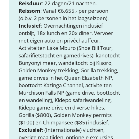
Reisduur
: 22 dagen/21 nachten.
Reissom
: Vanaf €6.655,- per persoon
(o.b.v. 2 personen in het laagseizoen).
Inclusief
: Overnachtingen inclusief
ontbijt, 18x lunch en 20x diner. Vervoer
met eigen auto en privéchauffeur.
Activiteiten Lake Mburo (Shoe Bill Tour,
safarifietstocht en gamedrives), kanotocht
Bunyonyi meer, wandeltocht bij Kisoro,
Golden Monkey trekking, Gorilla trekking,
game drives in het Queen Elizabeth NP,
boottocht Kazinga Channel, activiteiten
Murchison Falls NP (game drive, boottocht
en wandeling), Kidepo safariwandeling,
Kidepo game drive en diverse hikes.
Gorilla ($800), Golden Monkey permits
($100) en Chimpansee ($85) inclusief.
Exclusief
: (Internationale) vluchten,
overige maaltijden, optionele excursies,