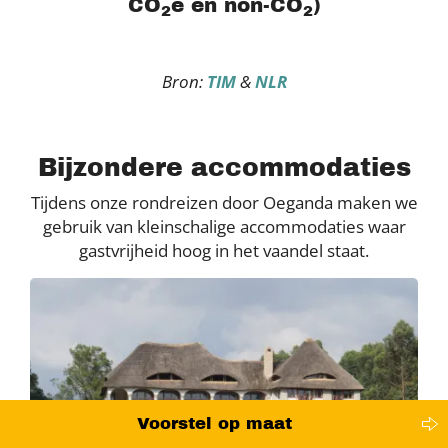
CO
e en non-CO
)
2
2
Bron:
TIM
&
NLR
Bijzondere accommodaties
Tijdens onze rondreizen door Oeganda maken we
gebruik van kleinschalige accommodaties waar
gastvrijheid hoog in het vaandel staat.
Voorstel op maat