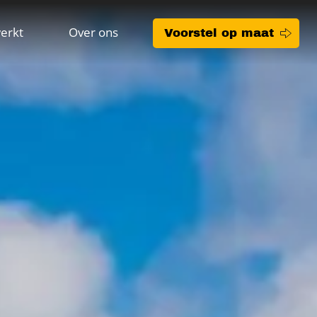
erkt
Over ons
Voorstel op maat