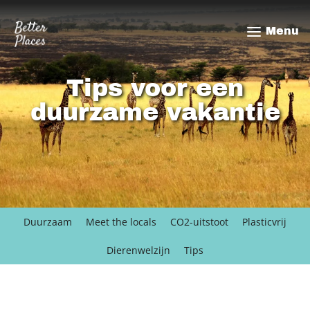
Overslaan
en
Menu
naar
de
inhoud
Tips voor een
gaan
duurzame vakantie
Duurzaam
Meet the locals
CO2-uitstoot
Plasticvrij
Dierenwelzijn
Tips