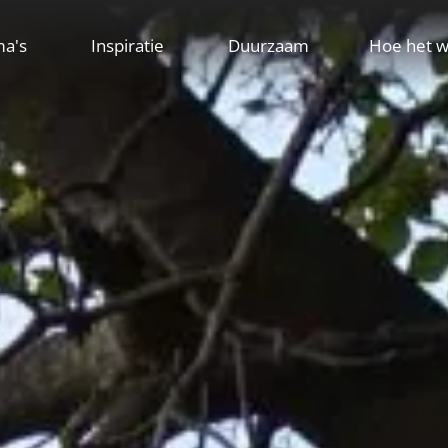
ma's
Inspiratie
Duurzaam
Hoe het w