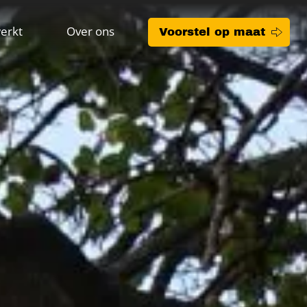
erkt
Over ons
Voorstel op maat