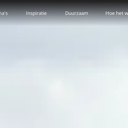
ma's
Inspiratie
Duurzaam
Hoe het w