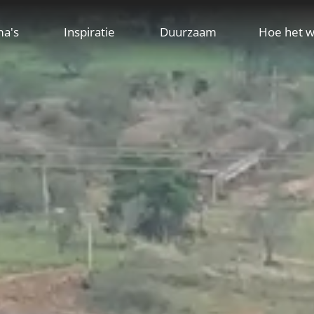
ma's
Inspiratie
Duurzaam
Hoe het w