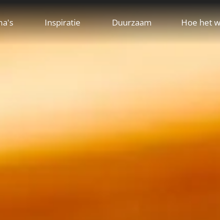
ma's
Inspiratie
Duurzaam
Hoe het w