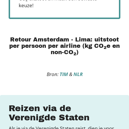
keuze!
Retour Amsterdam - Lima: uitstoot
per persoon per airline (kg CO
e en
2
non-CO
)
2
Bron:
TIM
&
NLR
Reizen via de
Verenigde Staten
Als je via de Verenigde Staten reist, dien je voor