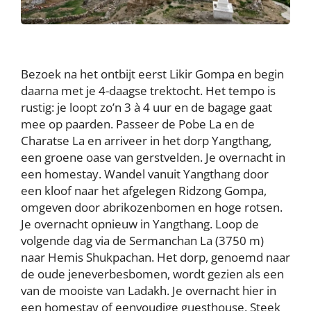
Bezoek na het ontbijt eerst Likir Gompa en begin
daarna met je 4-daagse trektocht. Het tempo is
rustig: je loopt zo’n 3 à 4 uur en de bagage gaat
mee op paarden. Passeer de Pobe La en de
Charatse La en arriveer in het dorp Yangthang,
een groene oase van gerstvelden. Je overnacht in
een homestay. Wandel vanuit Yangthang door
een kloof naar het afgelegen Ridzong Gompa,
omgeven door abrikozenbomen en hoge rotsen.
Je overnacht opnieuw in Yangthang. Loop de
volgende dag via de Sermanchan La (3750 m)
naar Hemis Shukpachan. Het dorp, genoemd naar
de oude jeneverbesbomen, wordt gezien als een
van de mooiste van Ladakh. Je overnacht hier in
een homestay of eenvoudige guesthouse. Steek