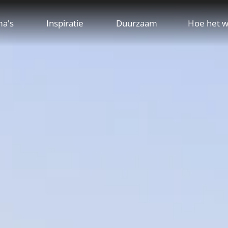
ma's
Inspiratie
Duurzaam
Hoe het w