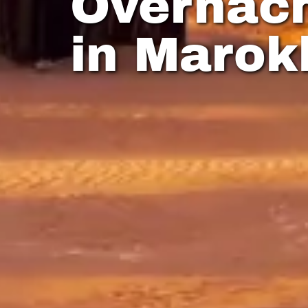
Overnach
in Marok