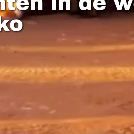
ten in de w
ko