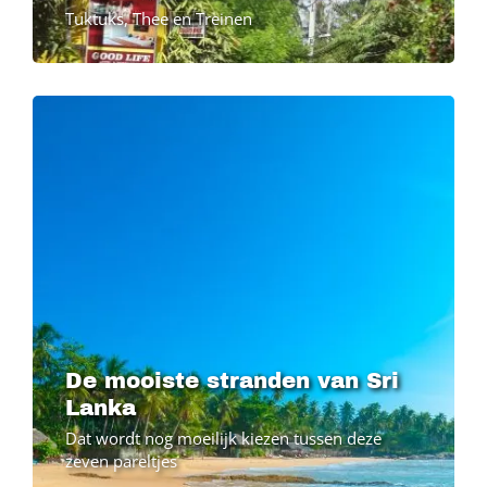
Tuktuks, Thee en Treinen
De mooiste stranden van Sri
Lanka
Dat wordt nog moeilijk kiezen tussen deze
zeven pareltjes