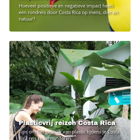
Hoeveel positieve en negatieve impact heeft
een rondreis door Costa Rica op mens, dier en
natuur?
Image
Plasticvrij reizen Costa Rica
Tips om het gebruik van plastic tijdens je Costa
Rica reis te verminderen.