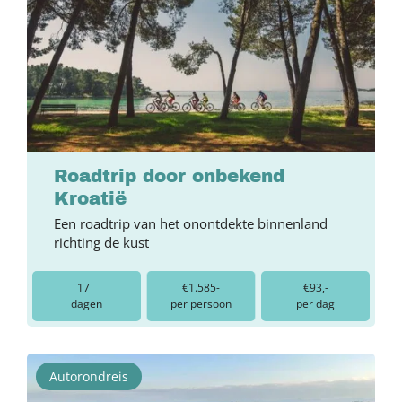
Roadtrip door onbekend
Kroatië
Een roadtrip van het onontdekte binnenland
richting de kust
17
€1.585-
€93,-
dagen
per persoon
per dag
Autorondreis